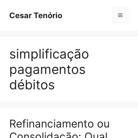
Pular
para
Cesar Tenório
Menu
o
conteúdo
simplificação
pagamentos
débitos
Refinanciamento ou
Consolidação: Qual