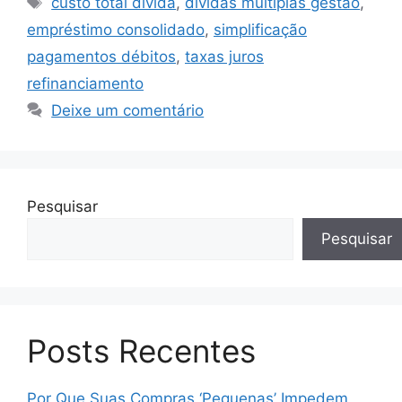
custo total dívida
,
dívidas múltiplas gestão
,
empréstimo consolidado
,
simplificação
pagamentos débitos
,
taxas juros
refinanciamento
Deixe um comentário
Pesquisar
Pesquisar
Posts Recentes
Por Que Suas Compras ‘Pequenas’ Impedem