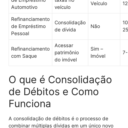
de Empréstimo
taxas no
Veículo
1
Automotivo
veículo
Refinanciamento
Consolidação
10
de Empréstimo
Não
de dívida
2
Pessoal
Acessar
Refinanciamento
Sim –
patrimônio
7
com Saque
Imóvel
do imóvel
O que é Consolidação
de Débitos e Como
Funciona
A consolidação de débitos é o processo de
combinar múltiplas dívidas em um único novo