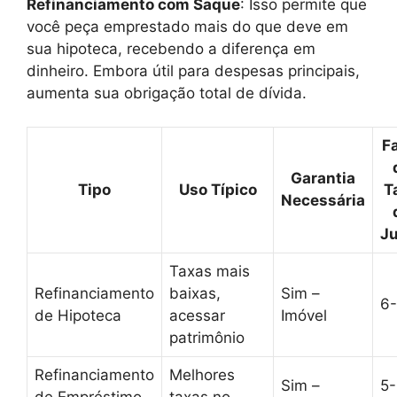
Refinanciamento com Saque
: Isso permite que
você peça emprestado mais do que deve em
sua hipoteca, recebendo a diferença em
dinheiro. Embora útil para despesas principais,
aumenta sua obrigação total de dívida.
F
Garantia
Tipo
Uso Típico
T
Necessária
J
Taxas mais
Refinanciamento
baixas,
Sim –
6
de Hipoteca
acessar
Imóvel
patrimônio
Refinanciamento
Melhores
Sim –
5-