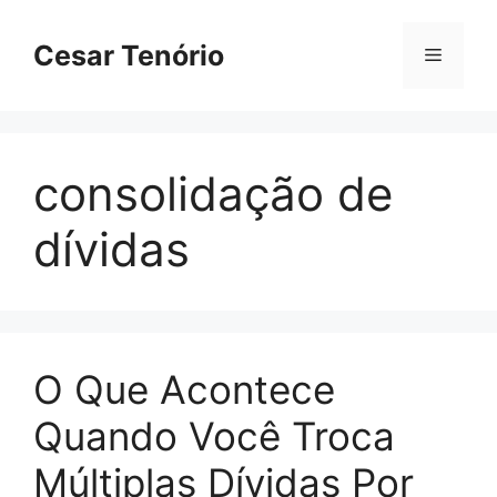
Pular
para
Cesar Tenório
Menu
o
conteúdo
consolidação de
dívidas
O Que Acontece
Quando Você Troca
Múltiplas Dívidas Por