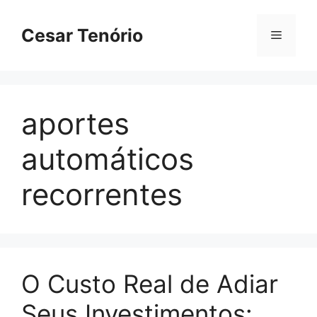
Pular
para
Cesar Tenório
Menu
o
conteúdo
aportes
automáticos
recorrentes
O Custo Real de Adiar
Seus Investimentos: